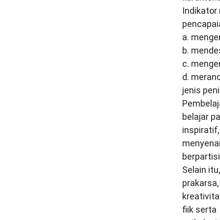
Indikato
pencapai
a. menge
b. mendes
c. menge
d. meran
jenis peni
Pembelaja
belajar p
inspiratif,
menyenan
berpartisi
Selain it
prakarsa,
kreativit
fiik serta