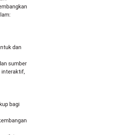
ngembangkan
alam:
ntuk dan
 dan sumber
interaktif,
kup bagi
erkembangan