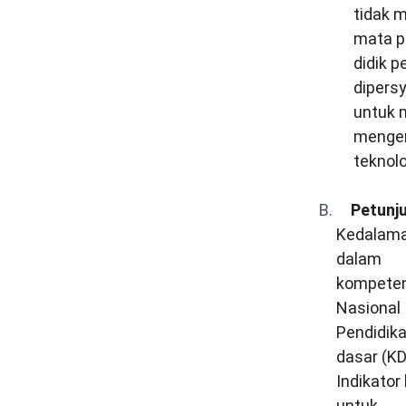
tidak 
mata p
didik 
dipers
untuk m
mengem
teknolo
B.
Petunj
Kedalama
dalam
kompeten
Nasional
Pendidika
dasar (KD
Indikator
untuk