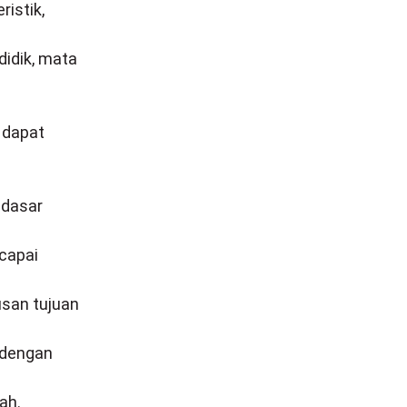
istik,
didik, mata
 dapat
 dasar
capai
usan tujuan
 dengan
ah.