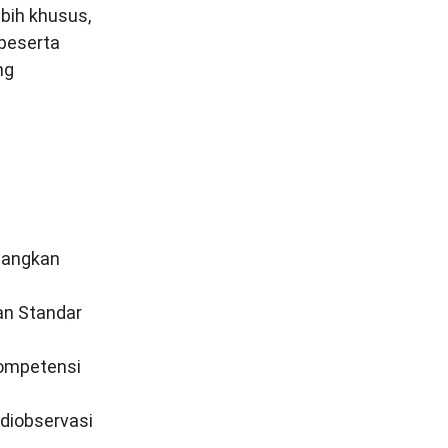
bih khusus,
peserta
ng
uangkan
an Standar
 kompetensi
 diobservasi