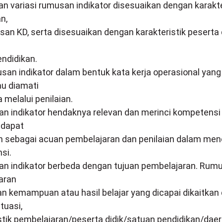
n variasi rumusan indikator disesuaikan dengan karakter
n,
san KD, serta disesuaikan dengan karakteristik peserta 
ndidikan.
san indikator dalam bentuk kata kerja operasional yang
au diamati
a melalui penilaian.
n indikator hendaknya relevan dan merinci kompetensi
 dapat
n sebagai acuan pembelajaran dan penilaian dalam men
si.
an indikator berbeda dengan tujuan pembelajaran. Rum
aran
n kemampuan atau hasil belajar yang dicapai dikaitkan
ituasi,
stik pembelajaran/peserta didik/satuan pendidikan/daer