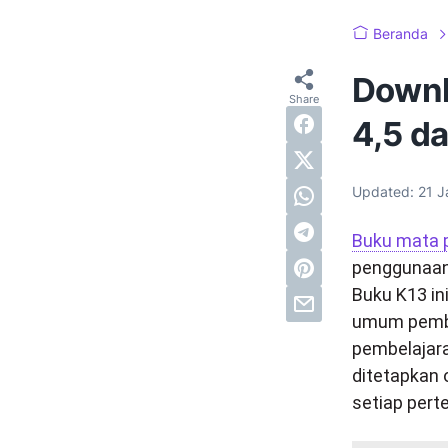
Beranda
Downl
4,5 da
Updated:
21 J
Buku mata 
penggunaan 
Buku K13 ini
umum pembel
pembelajara
ditetapkan 
setiap per