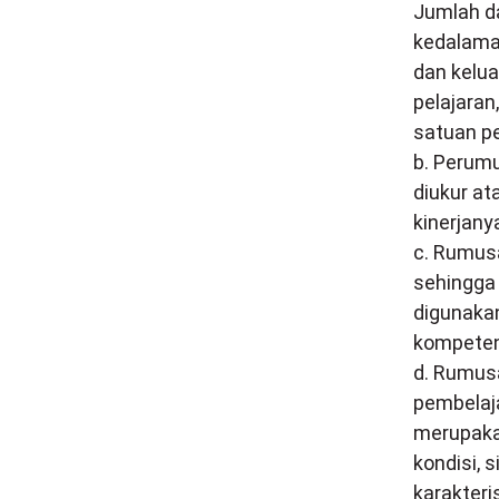
Jumlah da
kedalama
dan kelua
pelajaran,
satuan pe
b. Perumu
diukur at
kinerjany
c. Rumusa
sehingga
digunaka
kompeten
d. Rumus
pembelaj
merupaka
kondisi, s
karakteri