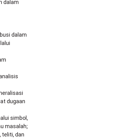
h dalam
busi dalam
alui
lam
nalisis
eralisasi
uat dugaan
ui simbol,
au masalah;
teliti, dan