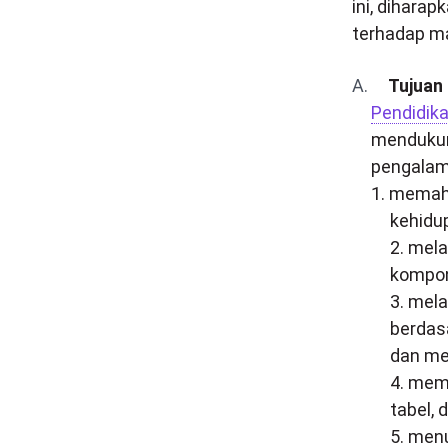
ini, dihar
terhadap ma
A.
Tujuan
Pendidik
mendukun
pengalam
1. memah
kehidup
2. mel
kompon
3. mel
berdas
dan me
4. mem
tabel,
5. menu