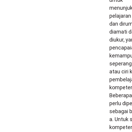
menunjuk
pelajaran
dan diru
diamati 
diukur, y
pencapai
kemampuan
seperangk
atau ciri
pembelaj
kompetens
Beberapa
perlu di
sebagai b
a. Untuk 
kompeten