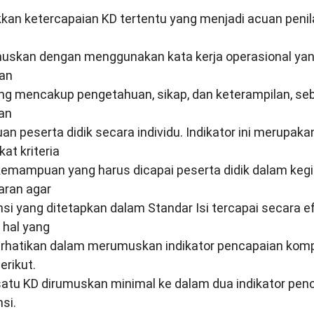
kan ketercapaian KD tertentu yang menjadi acuan peni
muskan dengan menggunakan kata kerja operasional ya
dan
ang mencakup pengetahuan, sikap, dan keterampilan, seb
an
 peserta didik secara individu. Indikator ini merupaka
at kriteria
 kemampuan yang harus dicapai peserta didik dalam keg
aran agar
i yang ditetapkan dalam Standar Isi tercapai secara ef
 hal yang
perhatikan dalam merumuskan indikator pencapaian kom
erikut.
satu KD dirumuskan minimal ke dalam dua indikator pen
si.