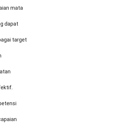
laian mata
ng dapat
agai target
n
iatan
ektif.
petensi
capaian