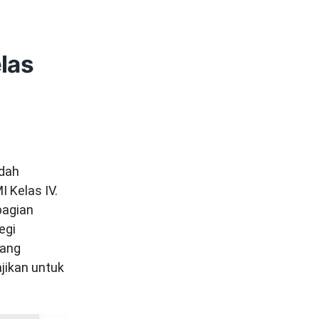
las
dah
 Kelas IV.
bagian
egi
yang
ajikan untuk