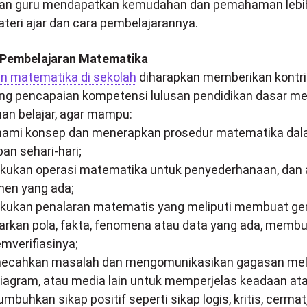
apkan guru mendapatkan kemudahan dan pemahaman lebi
teri ajar dan cara pembelajarannya.
 Pembelajaran Matematika
an matematika di sekolah
diharapkan memberikan kontri
g pencapaian kompetensi lulusan pendidikan dasar mel
an belajar, agar mampu:
ami konsep dan menerapkan prosedur matematika da
an sehari-hari;
akukan operasi matematika untuk penyederhanaan, dan a
en yang ada;
akukan penalaran matematis yang meliputi membuat gen
arkan pola, fakta, fenomena atau data yang ada, memb
mverifiasinya;
ecahkan masalah dan mengomunikasikan gagasan melal
 diagram, atau media lain untuk memperjelas keadaan at
mbuhkan sikap positif seperti sikap logis, kritis, cermat, 