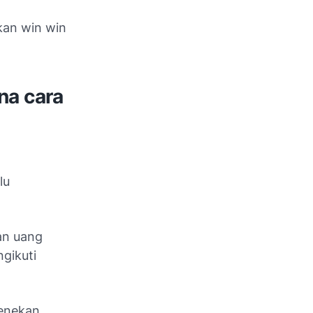
kan win win
na cara
lu
an uang
gikuti
menekan