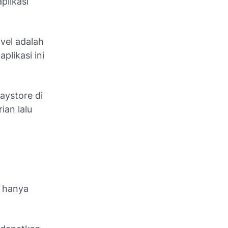
plikasi
vel adalah
likasi ini
aystore di
ian lalu
a hanya