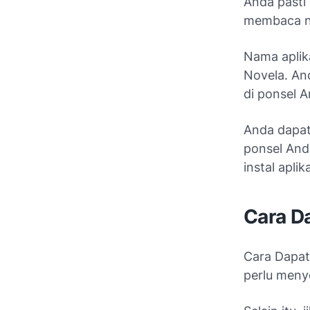
Anda pasti 
membaca no
Nama aplik
Novela. An
di ponsel A
Anda dapat
ponsel And
instal aplik
Cara Da
Cara Dapat 
perlu menye