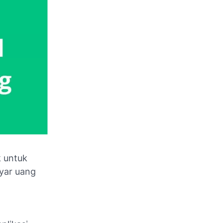
k untuk
yar uang
Uang Dari