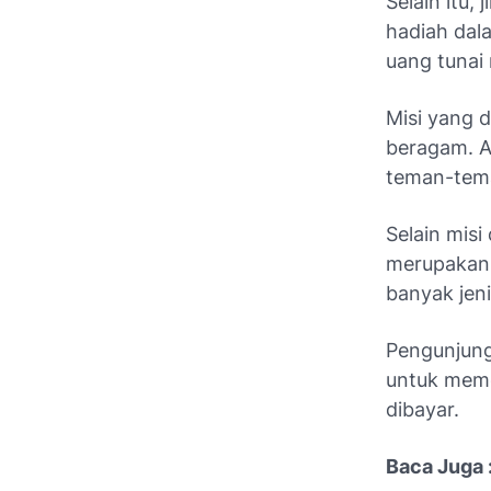
Selain itu,
hadiah dal
uang tunai 
Misi yang 
beragam. A
teman-teman
Selain misi
merupakan m
banyak jeni
Pengunjung
untuk meme
dibayar.
Baca Juga 