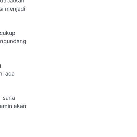
endapatkan
si menjadi
 cukup
mengundang
g
ni ada
r sana
jamin akan