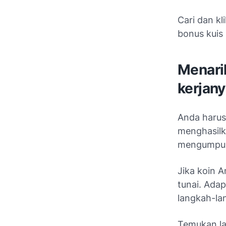
Cari dan k
bonus kuis
Menarik
kerjan
Anda harus
menghasilk
mengumpul
Jika koin 
tunai. Ada
langkah-la
Temukan la