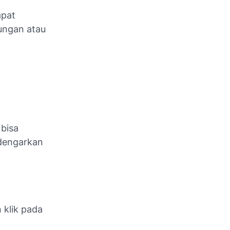
apat
ungan atau
 bisa
ndengarkan
 klik pada