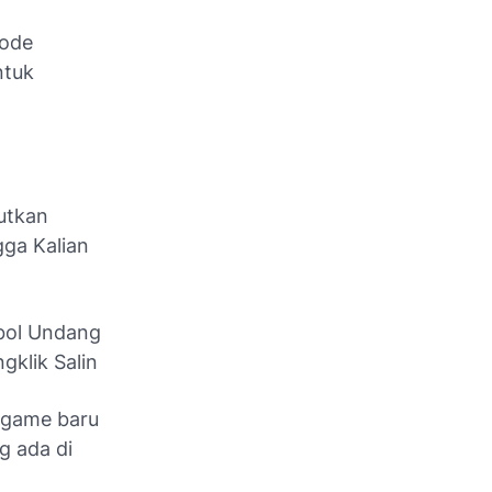
kode
ntuk
jutkan
ga Kalian
bol Undang
klik Salin
 game baru
g ada di