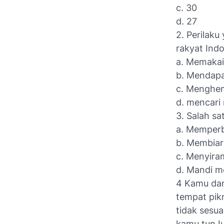
c. 30
d. 27
2. Perilaku
rakyat Indo
a. Memakai
b. Mendapa
c. Menghem
d. mencari 
3. Salah sa
a. Memperb
b. Membiar
c. Menyira
d. Mandi 
4 Kamu dan
tempat pik
tidak sesu
kamu tunJu