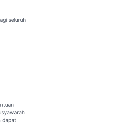
agi seluruh
entuan
musyawarah
n dapat