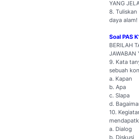
YANG JELA
8. Tuliska
daya alam!
Soal PAS 
BERILAH T
JAWABAN Y
9. Kata ta
sebuah kond
a. Kapan
b. Apa
c. Slapa
d. Bagaima
10. Kegiat
mendapatka
a. Dialog
b. Diskusi