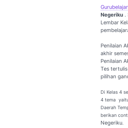
Gurubelajar
Negeriku
.
Lembar Kel
pembelajar
Penilaian A
akhir seme
Penilaian A
Tes tertuli
pilihan gan
Di Kelas 4 
4 tema yait
Daerah Tempa
berikan con
Negeriku
.