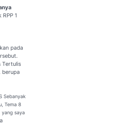
yanya
k RPP 1
nakan pada
rsebut.
 Tertulis
, berupa
AS Sebanyak
u, Tema 8
l yang saya
a