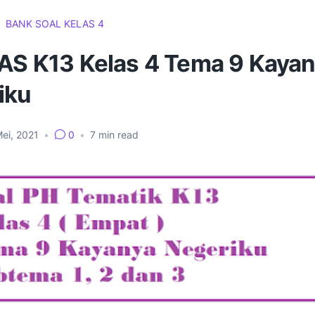
BANK SOAL KELAS 4
PAS K13 Kelas 4 Tema 9 Kaya
iku
ei, 2021
•
0
•
7
min read