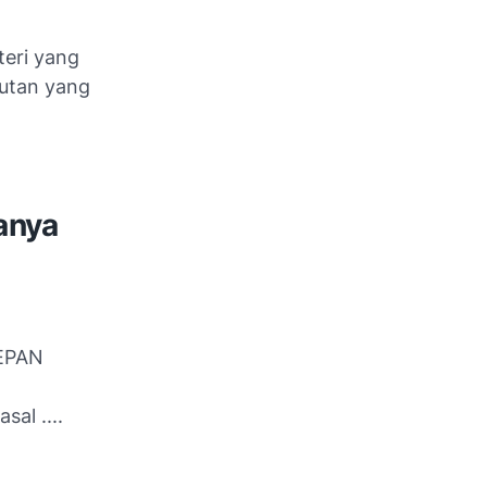
eri yang
rutan yang
anya
DEPAN
al ....