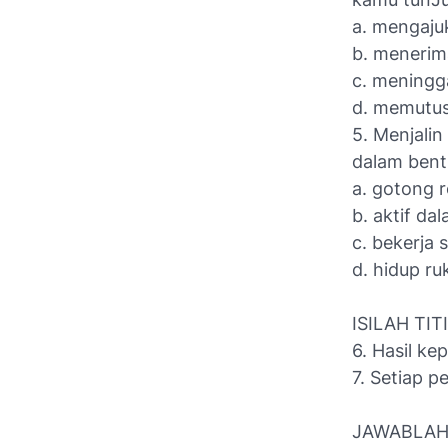
a. mengaju
b. meneri
c. meningg
d. memutusk
5. Menjalin
dalam bentu
a. gotong 
b. aktif da
c. bekerja 
d. hidup r
ISILAH TI
6. Hasil k
7. Setiap p
JAWABLAH