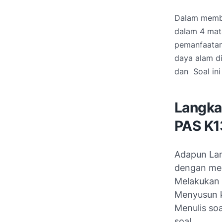
Dalam membu
dalam 4 mat
pemanfaatan
daya alam di
dan Soal in
Langka
PAS K
Adapun Lan
dengan men
Melakukan 
Menyusun k
Menulis so
soal.