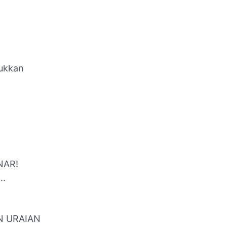
jukkan
NAR!
..
N URAIAN