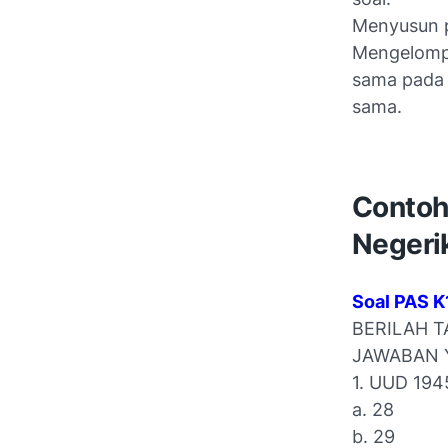
Menyusun 
Mengelompo
sama pada 
sama.
Contoh
Negeri
Soal PAS 
BERILAH T
JAWABAN Y
1. UUD 1945
a. 28
b. 29