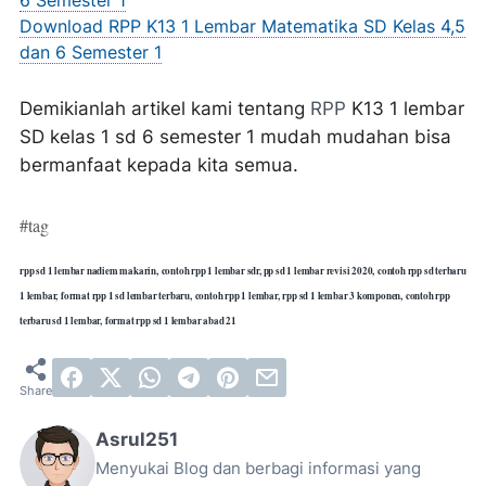
6 Semester 1
Download RPP K13 1 Lembar Matematika SD Kelas 4,5
dan 6 Semester 1
Demikianlah artikel kami tentang
RPP
K13 1 lembar
SD kelas 1 sd 6 semester 1 mudah mudahan bisa
bermanfaat kepada kita semua.
#tag
rpp sd 1 lembar nadiem makarin,
contoh rpp 1 lembar sd
r, pp sd 1 lembar revisi 2020,
contoh rpp sd terbaru
1 lembar,
format rpp 1 sd lembar terbaru,
contoh rpp 1 lembar,
rpp sd 1 lembar 3 komponen,
contoh rpp
terbaru sd 1 lembar,
format rpp sd 1 lembar abad 21
Asrul251
Menyukai Blog dan berbagi informasi yang